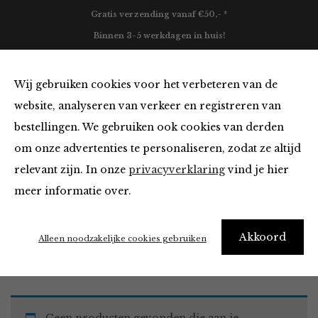
Gratis verzending vanaf €50,- *
Binnen 3-5 werkdagen in huis!
0
Wij gebruiken cookies voor het verbeteren van de
website, analyseren van verkeer en registreren van
bestellingen. We gebruiken ook cookies van derden
Must Haves
om onze advertenties te personaliseren, zodat ze altijd
relevant zijn. In onze
privacyverklaring
vind je hier
Filter
meer informatie over.
Akkoord
Home
Winkel
Accessoires
Must Haves
Alleen noodzakelijke cookies gebruiken