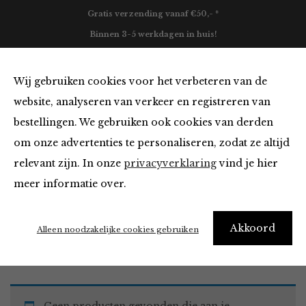
Gratis verzending vanaf €50,- *
Binnen 3-5 werkdagen in huis!
0
Wij gebruiken cookies voor het verbeteren van de
website, analyseren van verkeer en registreren van
bestellingen. We gebruiken ook cookies van derden
Must Haves
om onze advertenties te personaliseren, zodat ze altijd
relevant zijn. In onze
privacyverklaring
vind je hier
Filter
meer informatie over.
Akkoord
Home
Winkel
Accessoires
Must Haves
Alleen noodzakelijke cookies gebruiken