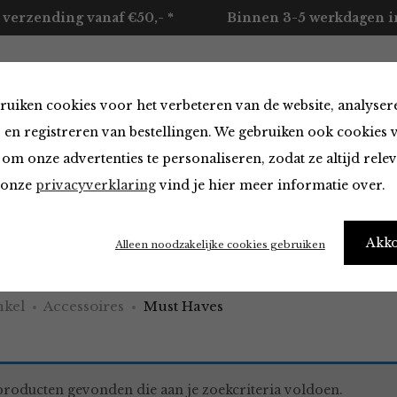
 verzending vanaf €50,- *
Binnen 3-5 werkdagen in
ruiken cookies voor het verbeteren van de website, analyser
ccessoires
Merken
Over ons
Contact
 en registreren van bestellingen. We gebruiken ook cookies 
om onze advertenties te personaliseren, zodat ze altijd rele
n onze
privacyverklaring
vind je hier meer informatie over.
aves
Akk
Alleen noodzakelijke cookies gebruiken
kel
Accessoires
Must Haves
roducten gevonden die aan je zoekcriteria voldoen.