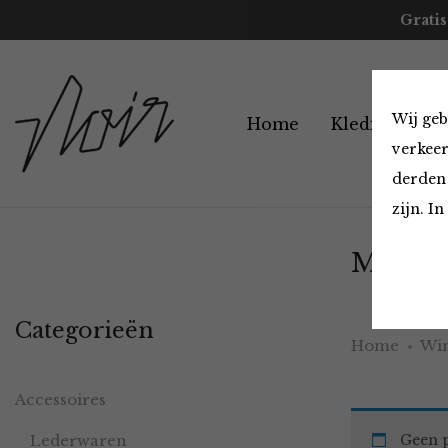
Gratis
Wij geb
Home
Kleding
A
verkeer
derden 
zijn. I
Must H
Categorieën
Home
Win
Accessoires
Lederwaren
Geen p