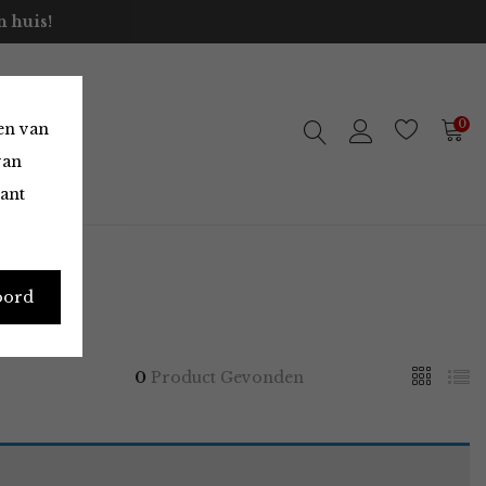
 huis!
0
en van
van
vant
oord
0
Product Gevonden