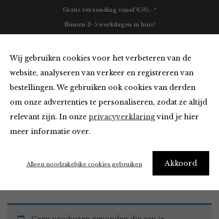
Gratis verzending vanaf €50,- *
Binnen 3-5 werkdagen in huis!
0
Wij gebruiken cookies voor het verbeteren van de
website, analyseren van verkeer en registreren van
bestellingen. We gebruiken ook cookies van derden
Must Haves
om onze advertenties te personaliseren, zodat ze altijd
relevant zijn. In onze
privacyverklaring
vind je hier
Filter
meer informatie over.
Akkoord
Home
Winkel
Accessoires
Must Haves
Alleen noodzakelijke cookies gebruiken