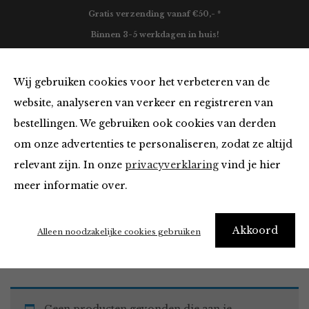
Gratis verzending vanaf €50,- *
Binnen 3-5 werkdagen in huis!
0
Wij gebruiken cookies voor het verbeteren van de
website, analyseren van verkeer en registreren van
bestellingen. We gebruiken ook cookies van derden
Must Haves
om onze advertenties te personaliseren, zodat ze altijd
relevant zijn. In onze
privacyverklaring
vind je hier
Filter
meer informatie over.
Akkoord
Home
Winkel
Accessoires
Must Haves
Alleen noodzakelijke cookies gebruiken