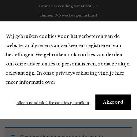
Gratis verzending vanaf €50,- *
Binnen 3-5 werkdagen in huis!
0
Wij gebruiken cookies voor het verbeteren van de
website, analyseren van verkeer en registreren van
bestellingen. We gebruiken ook cookies van derden
Must Haves
om onze advertenties te personaliseren, zodat ze altijd
relevant zijn. In onze
privacyverklaring
vind je hier
Filter
meer informatie over.
Akkoord
Home
Winkel
Accessoires
Must Haves
Alleen noodzakelijke cookies gebruiken