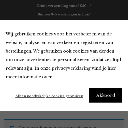
Gratis verzending vanaf €50,- *
Binnen 3-5 werkdagen in huis!
0
Wij gebruiken cookies voor het verbeteren van de
website, analyseren van verkeer en registreren van
bestellingen. We gebruiken ook cookies van derden
Must Haves
om onze advertenties te personaliseren, zodat ze altijd
relevant zijn. In onze
privacyverklaring
vind je hier
Filter
meer informatie over.
Akkoord
Home
Winkel
Accessoires
Must Haves
Alleen noodzakelijke cookies gebruiken