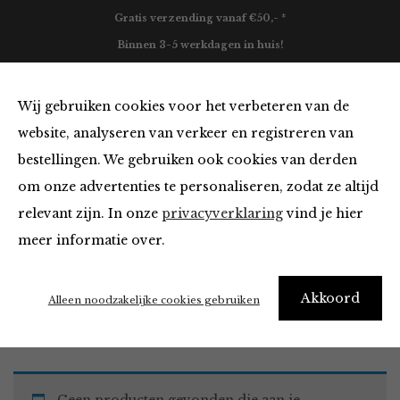
Gratis verzending vanaf €50,- *
Binnen 3-5 werkdagen in huis!
0
Wij gebruiken cookies voor het verbeteren van de
website, analyseren van verkeer en registreren van
bestellingen. We gebruiken ook cookies van derden
Must Haves
om onze advertenties te personaliseren, zodat ze altijd
relevant zijn. In onze
privacyverklaring
vind je hier
Filter
meer informatie over.
Akkoord
Home
Winkel
Accessoires
Must Haves
Alleen noodzakelijke cookies gebruiken