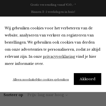
Gratis verzending vanaf €50,- *
Binnen 3-5 werkdagen in huis!
0
Wij gebruiken cookies voor het verbeteren van de
website, analyseren van verkeer en registreren van
bestellingen. We gebruiken ook cookies van derden
Mutsen
om onze advertenties te personaliseren, zodat ze altijd
relevant zijn. In onze
privacyverklaring
vind je hier
Filter
meer informatie over.
Akkoord
Home
Winkel
Accessoires
Mutsen
Alleen noodzakelijke cookies gebruiken
Sorteer op
Prijs: laag naar hoog