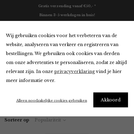
Gratis verzending vanaf €50,- *
Binnen 3-5 werkdagen in huis!
0
Wij gebruiken cookies voor het verbeteren van de
website, analyseren van verkeer en registreren van
bestellingen. We gebruiken ook cookies van derden
Portemonnees
om onze advertenties te personaliseren, zodat ze altijd
relevant zijn. In onze
privacyverklaring
vind je hier
Filter
meer informatie over.
Akkoord
Home
Winkel
Accessoires
Portemonnees
Alleen noodzakelijke cookies gebruiken
Sorteer op
Populariteit