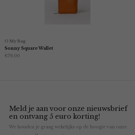
OPTIES SELECTEREN
Dit
O My Bag
product
Sonny Square Wallet
€
79,00
heeft
meerdere
variaties.
Deze
optie
Meld je aan voor onze nieuwsbrief
kan
en ontvang 5 euro korting!
gekozen
We houden je graag wekelijks op de hoogte van onze
worden