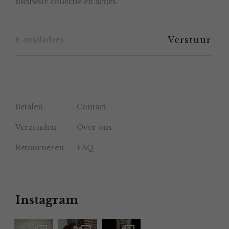
nieuwste collectie en acties.
op
de
productpagina
Betalen
Contact
Verzenden
Over ons
Retourneren
FAQ
Instagram