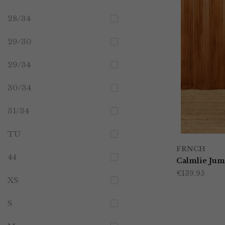
28/34
29/30
29/34
30/34
31/34
TU
FRNCH
44
Calmlie Jum
€
139,95
XS
S