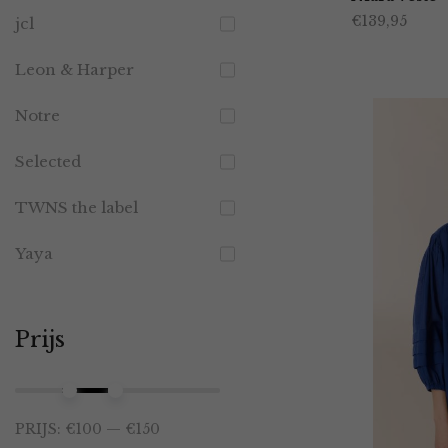
€
139,95
jcl
Leon & Harper
Notre
Selected
TWNS the label
Yaya
Prijs
Min.
Max.
PRIJS:
€100
—
€150