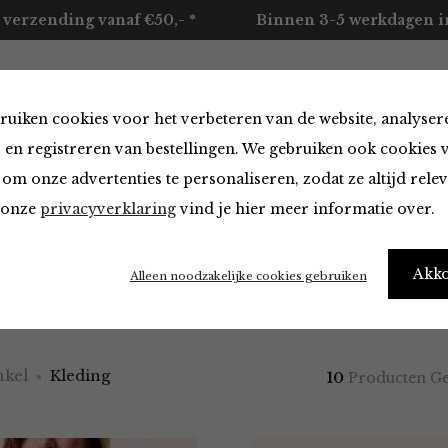
 verzending vanaf €50,- *
Binnen 3-5 werkdagen in
ruiken cookies voor het verbeteren van de website, analyser
ccessoires
Merken
Over ons
Contact
 en registreren van bestellingen. We gebruiken ook cookies 
om onze advertenties te personaliseren, zodat ze altijd rele
n onze
privacyverklaring
vind je hier meer informatie over.
Akk
Alleen noodzakelijke cookies gebruiken
need new clothes" – Me every morning
kel
Kleding
10
Producten G