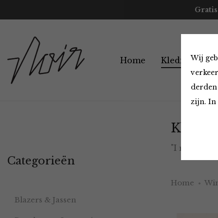
Gratis
Wij geb
Home
Kleding
A
verkeer
derden 
zijn. I
Kleding
"I really 
Categorieën
Home
Win
Blazers & Jassen