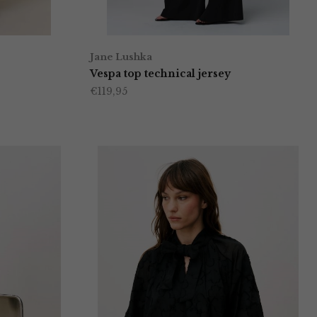
Jane Lushka
Vespa top technical jersey
€
119,95