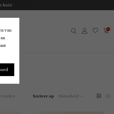
 huis!
0
en van
van
vant
oord
evonden
Sorteer op
Nieuwheid