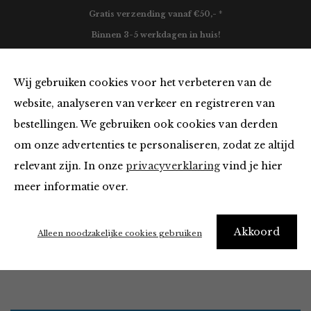
Gratis verzending vanaf €50,- *
Binnen 3-5 werkdagen in huis!
0
Wij gebruiken cookies voor het verbeteren van de
website, analyseren van verkeer en registreren van
bestellingen. We gebruiken ook cookies van derden
Kleding
om onze advertenties te personaliseren, zodat ze altijd
relevant zijn. In onze
privacyverklaring
vind je hier
Filter
meer informatie over.
"I really need new clothes" – Me every morning
Akkoord
Alleen noodzakelijke cookies gebruiken
Home
Winkel
Kleding