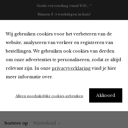
Gratis verzending vanaf €50,- *
Binnen 3-5 werkdagen in huis!
0
Wij gebruiken cookies voor het verbeteren van de
website, analyseren van verkeer en registreren van
bestellingen. We gebruiken ook cookies van derden
Kleding
om onze advertenties te personaliseren, zodat ze altijd
relevant zijn. In onze
privacyverklaring
vind je hier
Filter
meer informatie over.
"I really need new clothes" – Me every morning
Akkoord
Alleen noodzakelijke cookies gebruiken
Home
Winkel
Kleding
Sorteer op
Nieuwheid