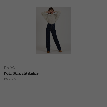
OPTIES SELECTEREN
Dit
F.A.M.
product
Pola Straight Ankle
€
89,95
heeft
meerdere
variaties.
Deze