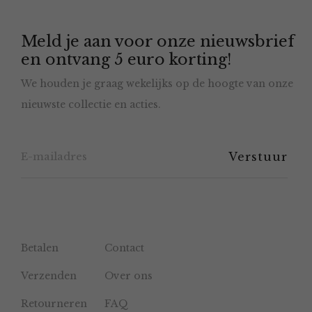
optie
Meld je aan voor onze nieuwsbrief
kan
en ontvang 5 euro korting!
gekozen
We houden je graag wekelijks op de hoogte van onze
worden
nieuwste collectie en acties.
op
de
productpagina
Betalen
Contact
Verzenden
Over ons
Retourneren
FAQ