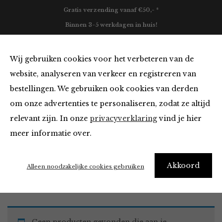
Gratis verzending vanaf €50,- *
Binnen 3-5 werkdagen in huis!
0
Wij gebruiken cookies voor het verbeteren van de
website, analyseren van verkeer en registreren van
bestellingen. We gebruiken ook cookies van derden
Blazers & Jassen
om onze advertenties te personaliseren, zodat ze altijd
relevant zijn. In onze
privacyverklaring
vind je hier
Filter
meer informatie over.
Akkoord
Home
Winkel
Kleding
Blazers & Jassen
Alleen noodzakelijke cookies gebruiken