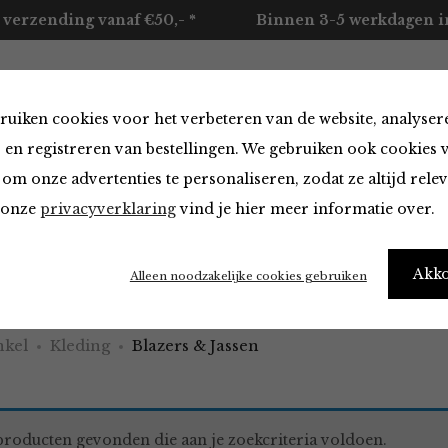
 verzending vanaf €50,- *
Binnen 3-5 werkdagen in
ruiken cookies voor het verbeteren van de website, analyser
ccessoires
Merken
Over ons
Contact
 en registreren van bestellingen. We gebruiken ook cookies 
om onze advertenties te personaliseren, zodat ze altijd rele
n onze
privacyverklaring
vind je hier meer informatie over.
 & Jassen
Akk
Alleen noodzakelijke cookies gebruiken
kel
Kleding
Blazers & Jassen
roducten gevonden die aan je zoekcriteria voldoen.