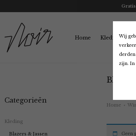
Gratis
Wij geb
Home
Kleding
A
verkeer
derden 
zijn. I
Blazers
Categorieën
Home
Win
Kleding
Blazers & Jassen
Geen p