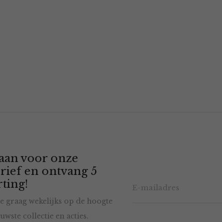
 aan voor onze
rief en ontvang 5
ting!
e graag wekelijks op de hoogte
uwste collectie en acties.