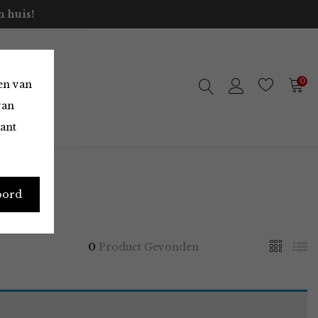
 huis!
0
en van
van
vant
oord
0
Product Gevonden