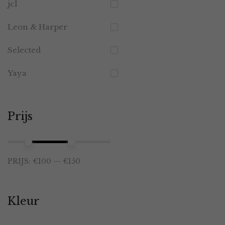
jcl
Leon & Harper
Selected
Yaya
Prijs
Min.
Max.
PRIJS:
€100
—
€150
prijs
prijs
Kleur