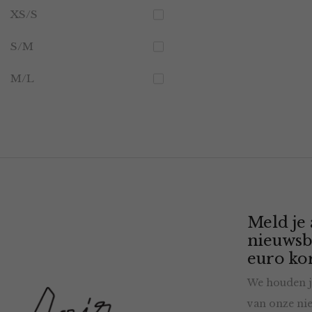
XS/S
S/M
M/L
Meld je
nieuwsb
euro kor
We houden j
van onze nie