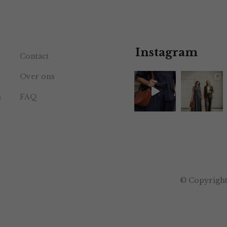
Instagram
Contact
Over ons
n
FAQ
© Copyright