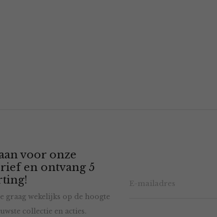
 aan voor onze
rief en ontvang 5
ting!
e graag wekelijks op de hoogte
uwste collectie en acties.