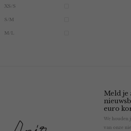
XS/S
S/M
M/L
Meld je
nieuwsb
euro kor
We houden j
van onze nie