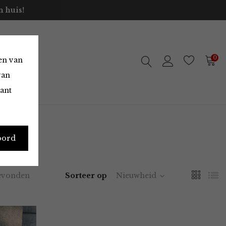
 huis!
0
en van
van
vant
oord
evonden
Sorteer op
Nieuwheid