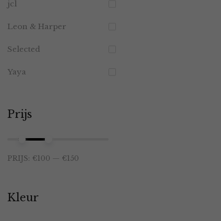
jcl
Leon & Harper
Selected
Yaya
Prijs
Min.
Max.
PRIJS:
€100
—
€150
prijs
prijs
Kleur