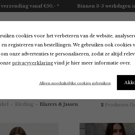
 verzending vanaf €50,- *
Binnen 3-5 werkdagen in
ruiken cookies voor het verbeteren van de website, analyser
ccessoires
Merken
Over ons
Contact
 en registreren van bestellingen. We gebruiken ook cookies 
om onze advertenties te personaliseren, zodat ze altijd rele
n onze
privacyverklaring
vind je hier meer informatie over.
 & Jassen
Akk
Alleen noodzakelijke cookies gebruiken
kel
Kleding
Blazers & Jassen
2
Producten G