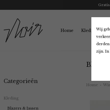
Gratis
Wij geb
Home
Kleding
A
verkeer
derden 
zijn. I
Blazers
Categorieën
Home
Win
Kleding
Blazers & Jassen