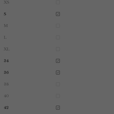
XS
S
M
L
XL
34
36
38
40
42