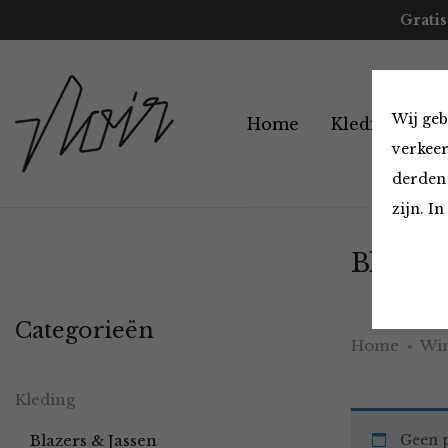
Gratis
Wij geb
Home
Kleding
A
verkeer
derden 
zijn. I
Blazers
Categorieën
Home
Win
Kleding
Blazers & Jassen
Geen p