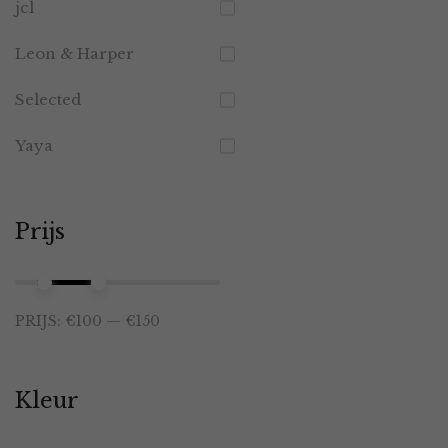
jcl
Leon & Harper
Selected
Yaya
Prijs
Min.
Max.
PRIJS:
€100
—
€150
prijs
prijs
Kleur