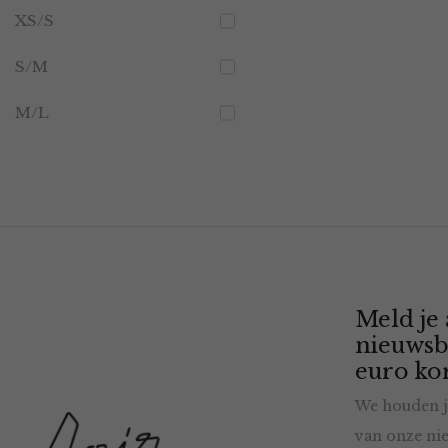
XS/S
S/M
M/L
Meld je
nieuwsb
euro kor
We houden j
van onze nie