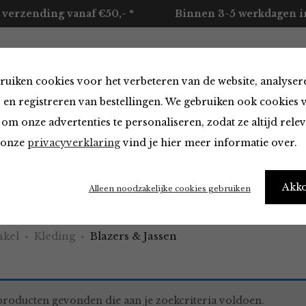
 verzending vanaf €50,- *
Binnen 3-5 werkdagen in
ruiken cookies voor het verbeteren van de website, analyser
ccessoires
Merken
Over ons
Contact
 en registreren van bestellingen. We gebruiken ook cookies 
om onze advertenties te personaliseren, zodat ze altijd rele
n onze
privacyverklaring
vind je hier meer informatie over.
 & Jassen
Akk
Alleen noodzakelijke cookies gebruiken
kel
Kleding
Blazers & Jassen
roducten gevonden die aan je zoekcriteria voldoen.