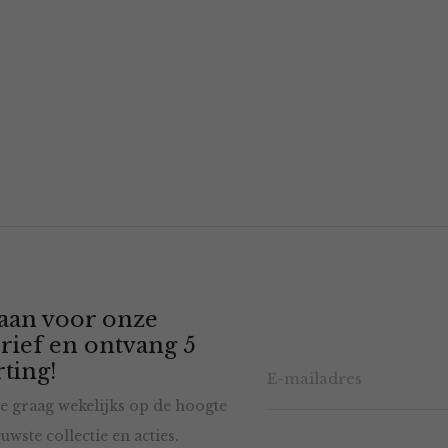
 aan voor onze
rief en ontvang 5
ting!
e graag wekelijks op de hoogte
uwste collectie en acties.