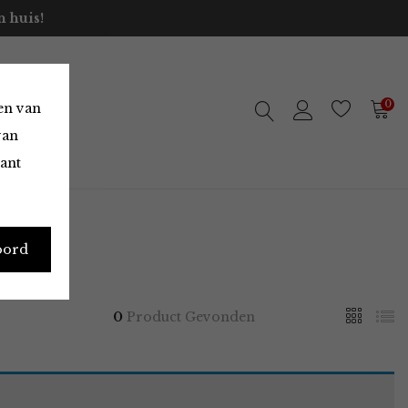
 huis!
0
en van
van
vant
oord
0
Product Gevonden