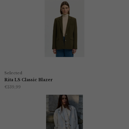
OPTIES SELECTEREN
Dit
Selected
product
Rita LS Classic Blazer
€
139,99
heeft
meerdere
variaties.
Deze
optie