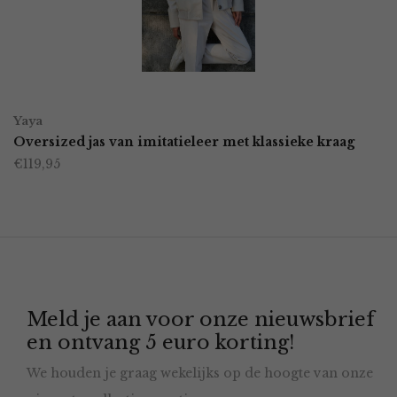
kan
gekozen
worden
OPTIES SELECTEREN
Dit
op
Yaya
product
Oversized jas van imitatieleer met klassieke kraag
de
€
119,95
heeft
productpagina
meerdere
variaties.
Deze
optie
Meld je aan voor onze nieuwsbrief
kan
en ontvang 5 euro korting!
gekozen
We houden je graag wekelijks op de hoogte van onze
worden