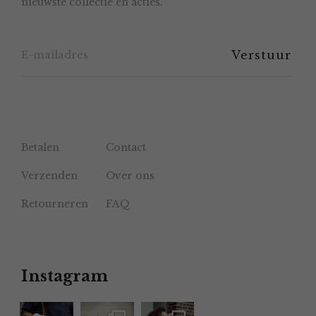
nieuwste collectie en acties.
op
de
productpagina
Betalen
Contact
Verzenden
Over ons
Retourneren
FAQ
Instagram