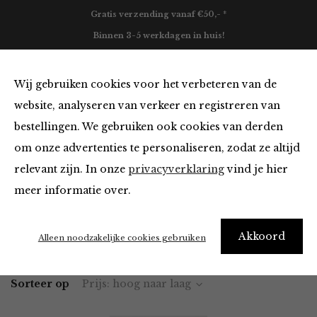
Gratis verzending vanaf €50,- *
Binnen 3-5 werkdagen in huis!
0
Wij gebruiken cookies voor het verbeteren van de
website, analyseren van verkeer en registreren van
bestellingen. We gebruiken ook cookies van derden
Blazers & Jassen
om onze advertenties te personaliseren, zodat ze altijd
relevant zijn. In onze
privacyverklaring
vind je hier
Filter
meer informatie over.
Akkoord
Home
Winkel
Kleding
Blazers & Jassen
Alleen noodzakelijke cookies gebruiken
Sorteer op
Prijs: hoog naar laag