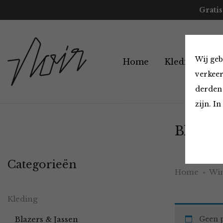
Gratis
Wij geb
Home
Kleding
A
verkeer
derden 
zijn. I
Blazers
Categorieën
Home
Win
Kleding
Blazers & Jassen
Geen p