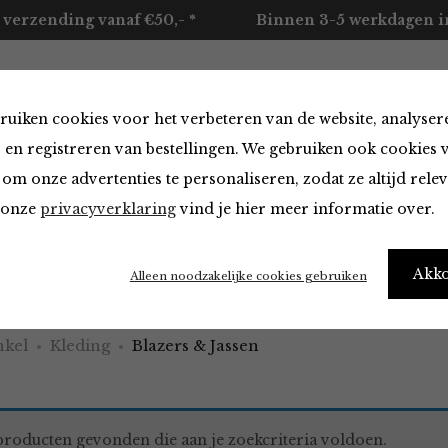
 verzending vanaf €50,- *
Binnen 3-5 werkdagen in
ruiken cookies voor het verbeteren van de website, analyser
ccessoires
Merken
Over ons
Contact
 en registreren van bestellingen. We gebruiken ook cookies 
om onze advertenties te personaliseren, zodat ze altijd rele
n onze
privacyverklaring
vind je hier meer informatie over.
 & Jassen
Akk
Alleen noodzakelijke cookies gebruiken
kel
Kleding
Blazers & Jassen
roducten gevonden die aan je zoekcriteria voldoen.