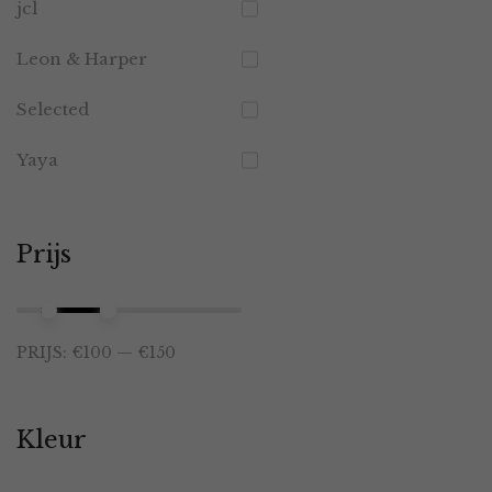
jcl
Leon & Harper
Selected
Yaya
Prijs
Min.
Max.
PRIJS:
€100
—
€150
prijs
prijs
Kleur