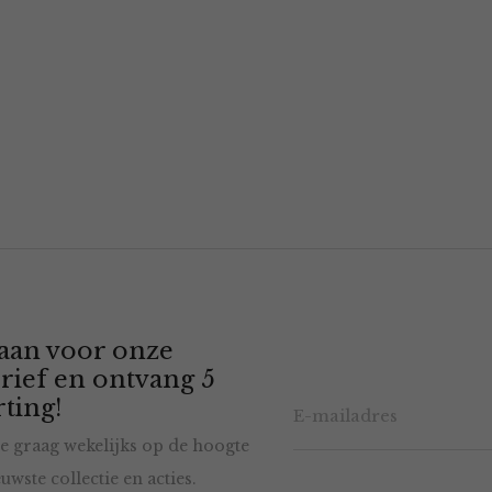
 aan voor onze
rief en ontvang 5
ting!
e graag wekelijks op de hoogte
uwste collectie en acties.