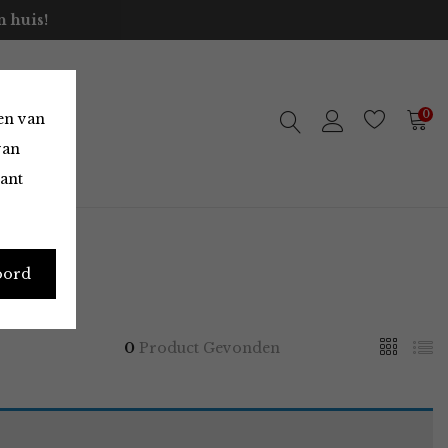
 huis!
0
en van
van
vant
oord
0
Product Gevonden