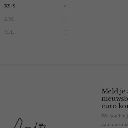
XS/S
S/M
M/L
Meld je
nieuwsb
euro kor
We houden j
van onze nie