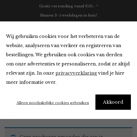
Gratis verzending vanaf €50,- *
Binnen 3-5 werkdagen in huis!
0
Wij gebruiken cookies voor het verbeteren van de
website, analyseren van verkeer en registreren van
bestellingen. We gebruiken ook cookies van derden
Blazers & Jassen
om onze advertenties te personaliseren, zodat ze altijd
relevant zijn. In onze
privacyverklaring
vind je hier
Filter
meer informatie over.
Akkoord
Home
Winkel
Kleding
Blazers & Jassen
Alleen noodzakelijke cookies gebruiken