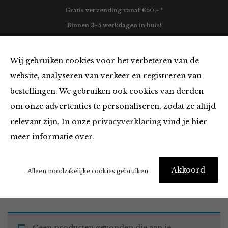
Gratis verzending vanaf €50,- *
Binnen 3-5 werkdagen in huis!
0
Wij gebruiken cookies voor het verbeteren van de
website, analyseren van verkeer en registreren van
bestellingen. We gebruiken ook cookies van derden
Blazers & Jassen
om onze advertenties te personaliseren, zodat ze altijd
relevant zijn. In onze
privacyverklaring
vind je hier
Filter
meer informatie over.
Akkoord
Home
Winkel
Kleding
Blazers & Jassen
Alleen noodzakelijke cookies gebruiken