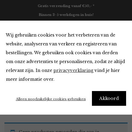
Gratis verzending vanaf €50,- *
Binnen 3-5 werkdagen in huis!
0
Wij gebruiken cookies voor het verbeteren van de
website, analyseren van verkeer en registreren van
bestellingen. We gebruiken ook cookies van derden
Blazers & Jassen
om onze advertenties te personaliseren, zodat ze altijd
relevant zijn. In onze
privacyverklaring
vind je hier
Filter
meer informatie over.
Akkoord
Home
Winkel
Kleding
Blazers & Jassen
Alleen noodzakelijke cookies gebruiken