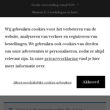
Gratis verzending vanaf €50,- *
Binnen 3-5 werkdagen in huis!
0
Wij gebruiken cookies voor het verbeteren van de
website, analyseren van verkeer en registreren van
bestellingen. We gebruiken ook cookies van derden
Blazers & Jassen
om onze advertenties te personaliseren, zodat ze altijd
relevant zijn. In onze
privacyverklaring
vind je hier
Filter
meer informatie over.
Akkoord
Home
Winkel
Kleding
Blazers & Jassen
Alleen noodzakelijke cookies gebruiken