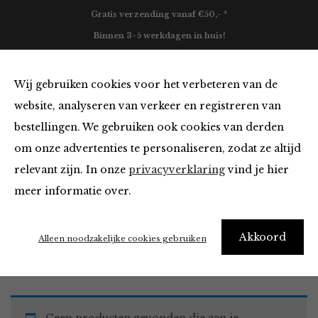
Gratis verzending vanaf €50,- *
Binnen 3-5 werkdagen in huis!
0
Wij gebruiken cookies voor het verbeteren van de
website, analyseren van verkeer en registreren van
bestellingen. We gebruiken ook cookies van derden
Blazers & Jassen
om onze advertenties te personaliseren, zodat ze altijd
relevant zijn. In onze
privacyverklaring
vind je hier
Filter
meer informatie over.
Akkoord
Home
Winkel
Kleding
Blazers & Jassen
Alleen noodzakelijke cookies gebruiken