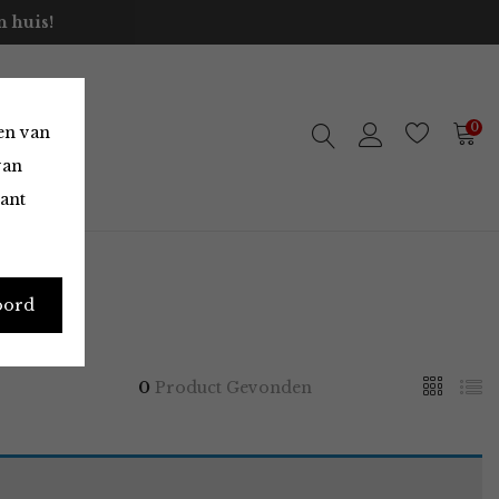
 huis!
0
en van
van
vant
oord
0
Product Gevonden