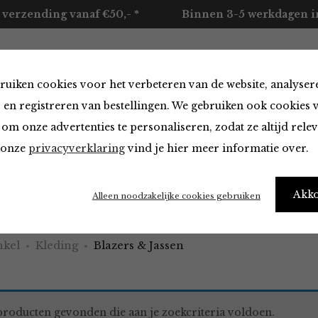
 verzending vanaf €50,- *
Binnen 3-5 werkdagen in
ruiken cookies voor het verbeteren van de website, analyser
ccessoires
Merken
Over ons
Contact
 en registreren van bestellingen. We gebruiken ook cookies 
om onze advertenties te personaliseren, zodat ze altijd rele
n onze
privacyverklaring
vind je hier meer informatie over.
 & Jassen
Akk
Alleen noodzakelijke cookies gebruiken
kel
Kleding
Blazers & Jassen
roducten gevonden die aan je zoekcriteria voldoen.