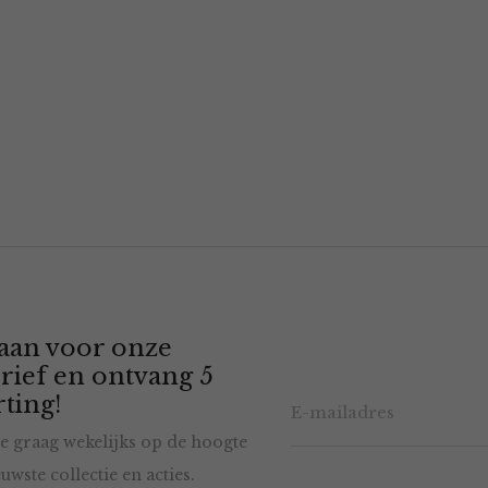
 aan voor onze
rief en ontvang 5
ting!
e graag wekelijks op de hoogte
uwste collectie en acties.