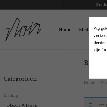
Gratis
Wij geb
Home
Kleding
A
verkeer
derden 
zijn. I
Blazers
Categorieën
Home
Win
Kleding
Blazers & Jassen
Geen p