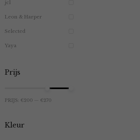
jcl
Leon & Harper
Selected
Yaya
Prijs
Min.
Max.
PRIJS:
€200
—
€270
prijs
prijs
Kleur