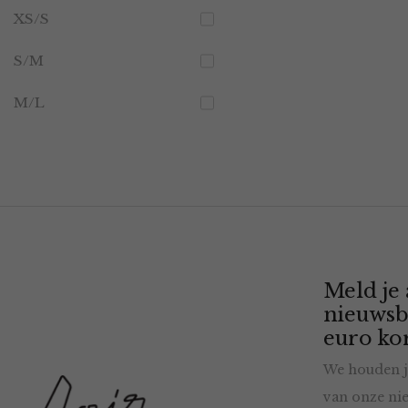
XS/S
S/M
M/L
Meld je
nieuwsb
euro kor
We houden j
van onze nie