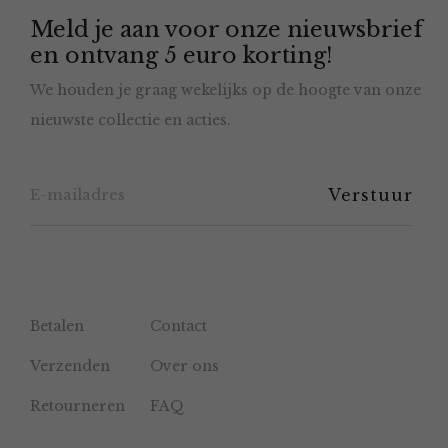
Meld je aan voor onze nieuwsbrief
kan
en ontvang 5 euro korting!
gekozen
We houden je graag wekelijks op de hoogte van onze
worden
nieuwste collectie en acties.
op
de
productpagina
Betalen
Contact
Verzenden
Over ons
Retourneren
FAQ