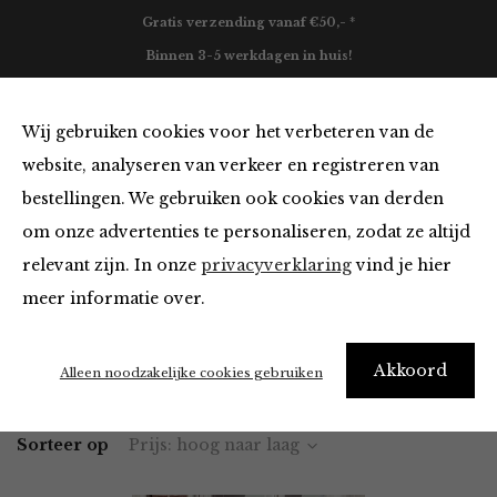
Gratis verzending vanaf €50,- *
Binnen 3-5 werkdagen in huis!
0
Wij gebruiken cookies voor het verbeteren van de
website, analyseren van verkeer en registreren van
bestellingen. We gebruiken ook cookies van derden
Blazers & Jassen
om onze advertenties te personaliseren, zodat ze altijd
relevant zijn. In onze
privacyverklaring
vind je hier
Filter
meer informatie over.
Akkoord
Home
Winkel
Kleding
Blazers & Jassen
Alleen noodzakelijke cookies gebruiken
Sorteer op
Prijs: hoog naar laag