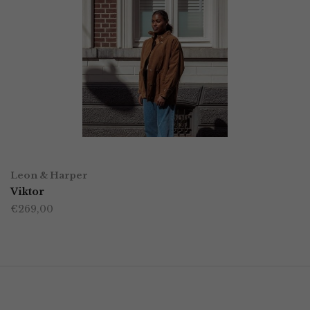
OPTIES SELECTEREN
Dit
Leon & Harper
product
Viktor
€
269,00
heeft
meerdere
variaties.
Deze
optie