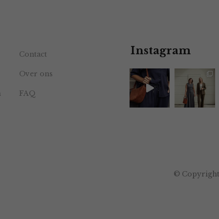
Instagram
Contact
Over ons
n
FAQ
© Copyright