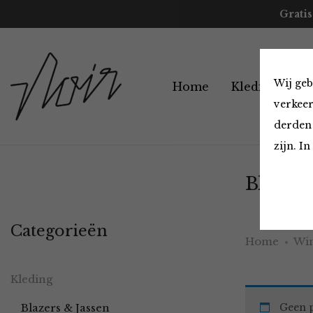
Gratis
Wij geb
Home
Kleding
A
verkeer
derden 
zijn. I
Blazers
Categorieën
Home
Win
Kleding
Blazers & Jassen
Geen p