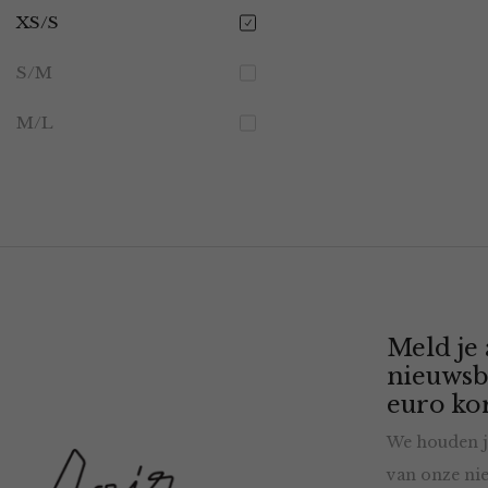
XS/S
S/M
M/L
Meld je
nieuwsb
euro kor
We houden j
van onze nie