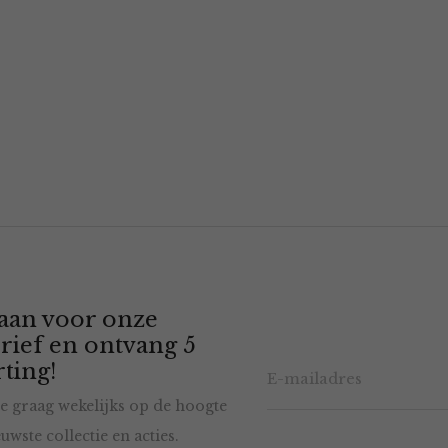
 aan voor onze
rief en ontvang 5
ting!
e graag wekelijks op de hoogte
uwste collectie en acties.