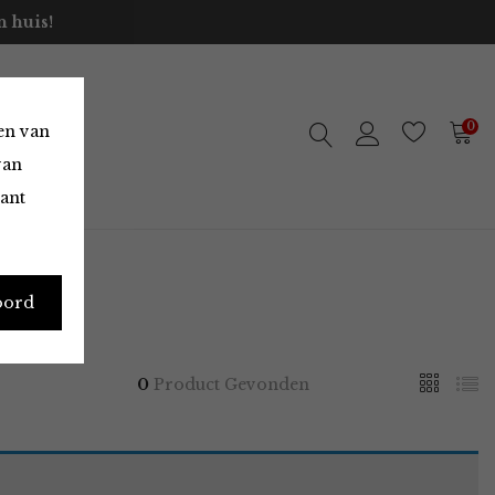
 huis!
0
en van
van
vant
oord
0
Product Gevonden