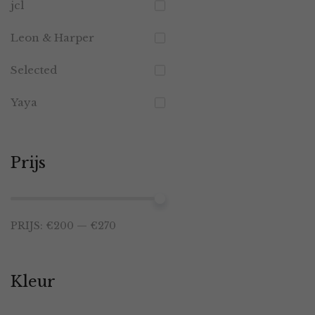
jcl
Leon & Harper
Selected
Yaya
Prijs
Min.
Max.
PRIJS:
€200
—
€270
prijs
prijs
Kleur