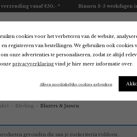
 verzending vanaf €50,- *
Binnen 3-5 werkdagen in
ruiken cookies voor het verbeteren van de website, analyser
ccessoires
Merken
Over ons
Contact
 en registreren van bestellingen. We gebruiken ook cookies 
om onze advertenties te personaliseren, zodat ze altijd rele
n onze
privacyverklaring
vind je hier meer informatie over.
 & Jassen
Akk
Alleen noodzakelijke cookies gebruiken
kel
Kleding
Blazers & Jassen
roducten gevonden die aan je zoekcriteria voldoen.