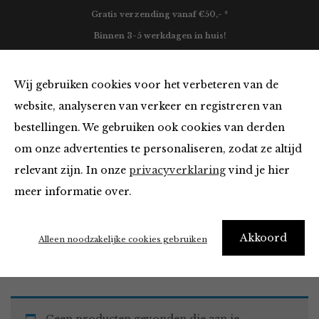
Gratis verzending vanaf €50,- *
Binnen 3-5 werkdagen in huis!
0
Wij gebruiken cookies voor het verbeteren van de
website, analyseren van verkeer en registreren van
bestellingen. We gebruiken ook cookies van derden
Blazers & Jassen
om onze advertenties te personaliseren, zodat ze altijd
relevant zijn. In onze
privacyverklaring
vind je hier
Filter
meer informatie over.
Akkoord
Home
Winkel
Kleding
Blazers & Jassen
Alleen noodzakelijke cookies gebruiken