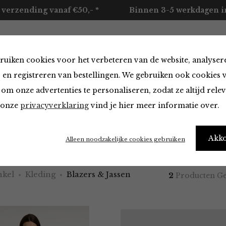
 verzending vanaf €50,- *
Binnen 3-5 werkdagen in
ruiken cookies voor het verbeteren van de website, analyser
ccessoires
Merken
Over ons
Contact
 en registreren van bestellingen. We gebruiken ook cookies 
om onze advertenties te personaliseren, zodat ze altijd rele
n onze
privacyverklaring
vind je hier meer informatie over.
 & Jassen
Akk
Alleen noodzakelijke cookies gebruiken
kel
Kleding
Blazers & Jassen
2
Producten G