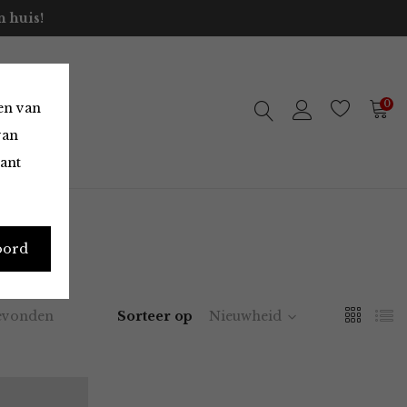
 huis!
0
en van
van
vant
oord
evonden
Sorteer op
Nieuwheid