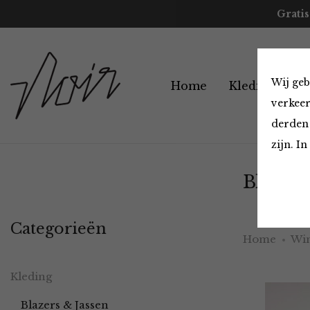
Gratis
Wij geb
Home
Kleding
A
verkeer
derden 
zijn. I
Blazers
Categorieën
Home
Win
Kleding
Blazers & Jassen