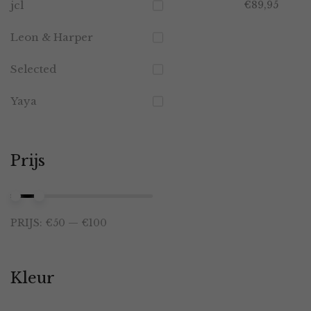
jcl
€
89,95
Leon & Harper
Selected
Yaya
Prijs
Min.
Max.
PRIJS:
€50
—
€100
prijs
prijs
Kleur