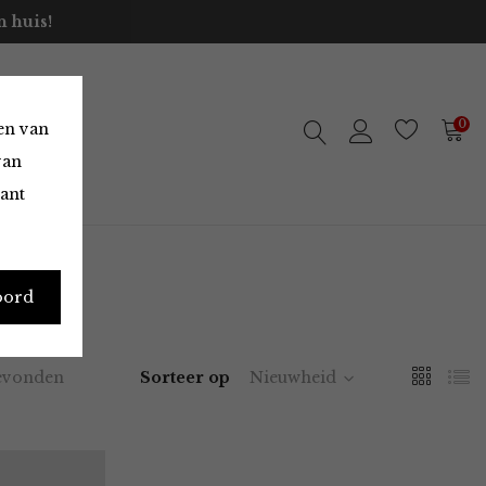
 huis!
0
en van
van
vant
oord
evonden
Sorteer op
Nieuwheid