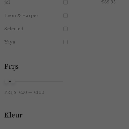
jcl
€
89,95
Leon & Harper
Selected
Yaya
Prijs
Min.
Max.
PRIJS:
€50
—
€100
prijs
prijs
Kleur