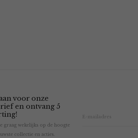
 aan voor onze
rief en ontvang 5
ting!
e graag wekelijks op de hoogte
uwste collectie en acties.