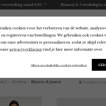
 verzending vanaf €50,- *
Binnen 3-5 werkdagen in
ruiken cookies voor het verbeteren van de website, analyser
ccessoires
Merken
Over ons
Contact
 en registreren van bestellingen. We gebruiken ook cookies 
om onze advertenties te personaliseren, zodat ze altijd rele
n onze
privacyverklaring
vind je hier meer informatie over.
 & Jassen
Akk
Alleen noodzakelijke cookies gebruiken
kel
Kleding
Blazers & Jassen
2
Producten G