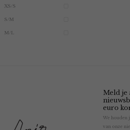
XS/S
S/M
M/L
Meld je
nieuwsb
euro kor
We houden j
van onze nie