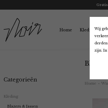
Gratis
Wij geb
Home
Kleding
A
verkeer
derden 
zijn. I
Blazers
Categorieën
Home
Win
Kleding
Blazers & Jassen