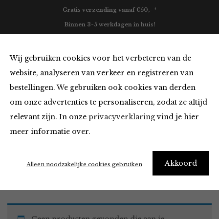
Gratis verzending vanaf €50,- *
Binnen 3-5 werkdagen in huis!
0
Wij gebruiken cookies voor het verbeteren van de
website, analyseren van verkeer en registreren van
bestellingen. We gebruiken ook cookies van derden
Blazers & Jassen
om onze advertenties te personaliseren, zodat ze altijd
relevant zijn. In onze
privacyverklaring
vind je hier
Filter
meer informatie over.
Akkoord
Home
Winkel
Kleding
Blazers & Jassen
Alleen noodzakelijke cookies gebruiken