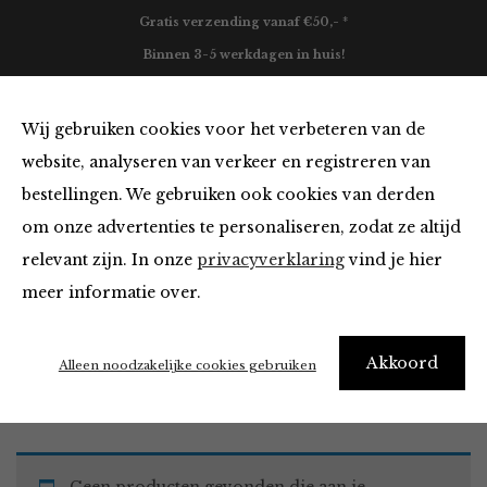
Gratis verzending vanaf €50,- *
Binnen 3-5 werkdagen in huis!
0
Wij gebruiken cookies voor het verbeteren van de
website, analyseren van verkeer en registreren van
bestellingen. We gebruiken ook cookies van derden
Blazers & Jassen
om onze advertenties te personaliseren, zodat ze altijd
relevant zijn. In onze
privacyverklaring
vind je hier
Filter
meer informatie over.
Akkoord
Home
Winkel
Kleding
Blazers & Jassen
Alleen noodzakelijke cookies gebruiken