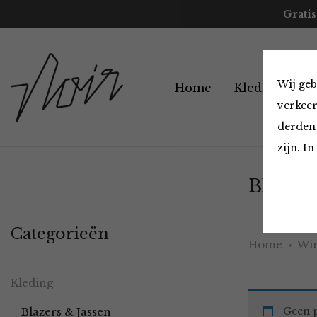
Gratis
Wij geb
Home
Kleding
A
verkeer
derden 
zijn. I
Blazers
Categorieën
Home
Win
Kleding
Blazers & Jassen
Geen p