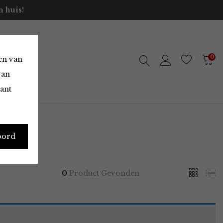
 huis!
0
en van
van
vant
oord
0
Product Gevonden