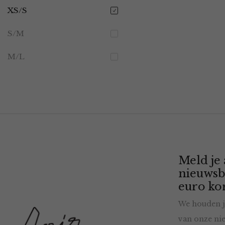
XS/S
S/M
M/L
Meld je
nieuwsb
euro kor
We houden j
van onze nie