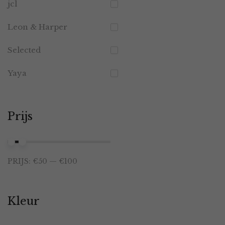
jcl
Leon & Harper
Selected
Yaya
Prijs
Min.
Max.
PRIJS:
€50
—
€100
prijs
prijs
Kleur