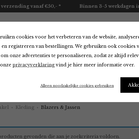
 verzending vanaf €50,- *
Binnen 3-5 werkdagen in
ruiken cookies voor het verbeteren van de website, analyser
ccessoires
Merken
Over ons
Contact
 en registreren van bestellingen. We gebruiken ook cookies 
om onze advertenties te personaliseren, zodat ze altijd rele
n onze
privacyverklaring
vind je hier meer informatie over.
 & Jassen
Akk
Alleen noodzakelijke cookies gebruiken
kel
Kleding
Blazers & Jassen
roducten gevonden die aan je zoekcriteria voldoen.