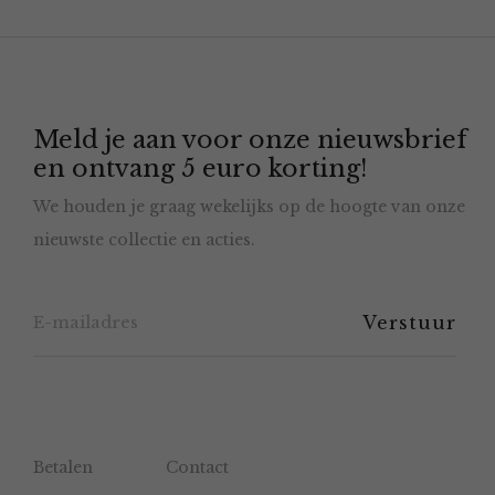
variaties.
Deze
optie
Meld je aan voor onze nieuwsbrief
kan
en ontvang 5 euro korting!
gekozen
We houden je graag wekelijks op de hoogte van onze
worden
nieuwste collectie en acties.
op
de
productpagina
Betalen
Contact