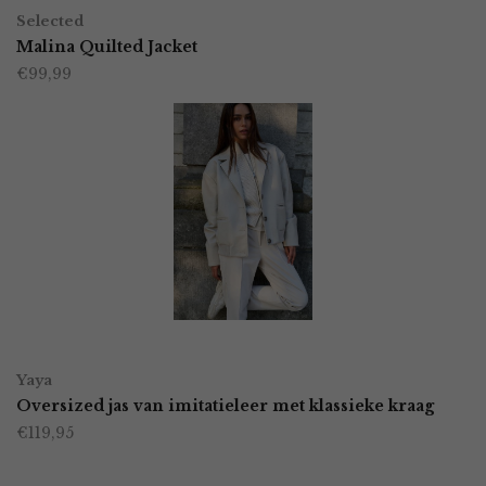
Dit
op
Selected
product
Malina Quilted Jacket
de
€
99,99
heeft
productpagina
meerdere
variaties.
Deze
optie
kan
gekozen
worden
OPTIES SELECTEREN
Dit
op
Yaya
product
Oversized jas van imitatieleer met klassieke kraag
de
€
119,95
heeft
productpagina
meerdere