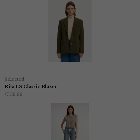
OPTIES SELECTEREN
Dit
Selected
product
Rita LS Classic Blazer
€
139,99
heeft
meerdere
variaties.
Deze
optie