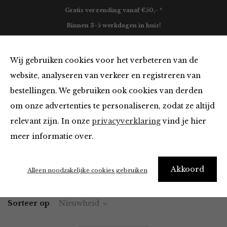
Gratis verzending vanaf €50,- *
Binnen 3-5 werkdagen in huis!
0
Wij gebruiken cookies voor het verbeteren van de
website, analyseren van verkeer en registreren van
bestellingen. We gebruiken ook cookies van derden
Blazers & Jassen
om onze advertenties te personaliseren, zodat ze altijd
relevant zijn. In onze
privacyverklaring
vind je hier
Filter
meer informatie over.
Akkoord
Home
Winkel
Kleding
Blazers & Jassen
Alleen noodzakelijke cookies gebruiken
Sorteer op
Nieuwheid