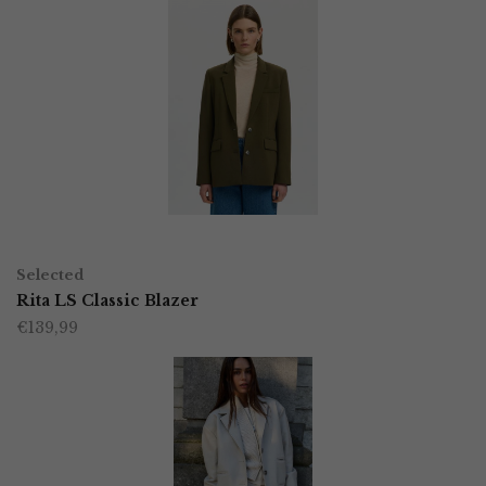
OPTIES SELECTEREN
Dit
Selected
product
Rita LS Classic Blazer
€
139,99
heeft
meerdere
variaties.
Deze
optie