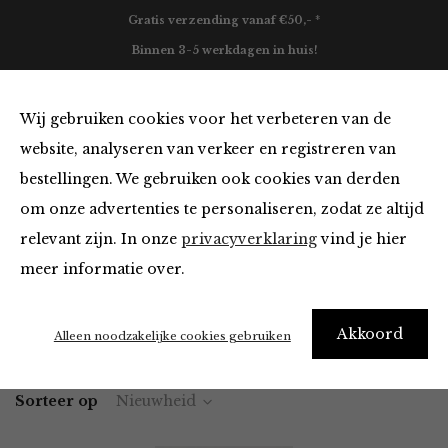
Gratis verzending vanaf €50,- *
Binnen 3-5 werkdagen in huis!
0
Wij gebruiken cookies voor het verbeteren van de
website, analyseren van verkeer en registreren van
bestellingen. We gebruiken ook cookies van derden
Blazers & Jassen
om onze advertenties te personaliseren, zodat ze altijd
relevant zijn. In onze
privacyverklaring
vind je hier
Filter
meer informatie over.
Akkoord
Home
Winkel
Kleding
Blazers & Jassen
Alleen noodzakelijke cookies gebruiken
Sorteer op
Nieuwheid