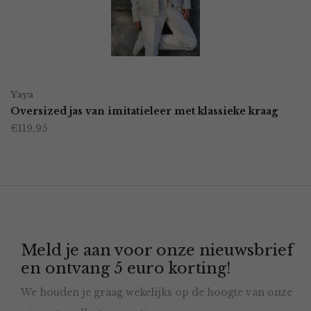
kan
gekozen
worden
OPTIES SELECTEREN
Dit
op
Yaya
product
Oversized jas van imitatieleer met klassieke kraag
de
€
119,95
heeft
productpagina
meerdere
variaties.
Deze
optie
Meld je aan voor onze nieuwsbrief
kan
en ontvang 5 euro korting!
gekozen
We houden je graag wekelijks op de hoogte van onze
worden