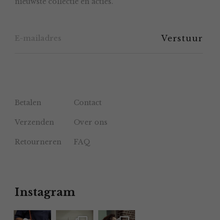
nieuwste collectie en acties.
op
de
productpagina
Betalen
Contact
Verzenden
Over ons
Retourneren
FAQ
Instagram