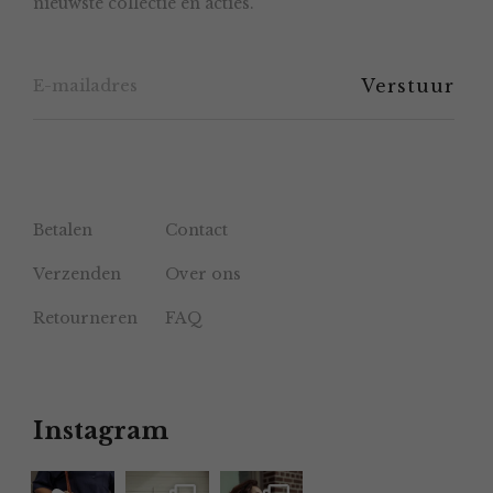
nieuwste collectie en acties.
op
de
productpagina
Betalen
Contact
Verzenden
Over ons
Retourneren
FAQ
Instagram