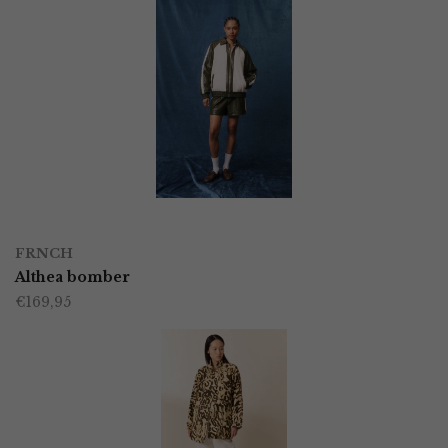
OPTIES SELECTEREN
Dit
FRNCH
product
Althea bomber
€
169,95
heeft
meerdere
variaties.
Deze
optie