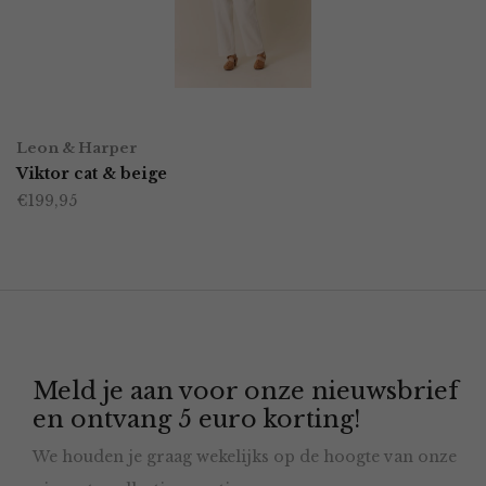
kan
gekozen
worden
OPTIES SELECTEREN
Dit
op
Leon & Harper
product
Viktor cat & beige
de
€
199,95
heeft
productpagina
meerdere
variaties.
Deze
optie
Meld je aan voor onze nieuwsbrief
kan
en ontvang 5 euro korting!
gekozen
We houden je graag wekelijks op de hoogte van onze
worden