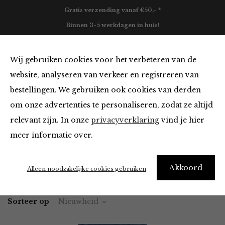
Gratis verzending vanaf €50,- *
Binnen 3-5 werkdagen in huis!
0
Wij gebruiken cookies voor het verbeteren van de
website, analyseren van verkeer en registreren van
bestellingen. We gebruiken ook cookies van derden
Blazers & Jassen
om onze advertenties te personaliseren, zodat ze altijd
relevant zijn. In onze
privacyverklaring
vind je hier
Filter
meer informatie over.
Akkoord
Home
Winkel
Kleding
Blazers & Jassen
Alleen noodzakelijke cookies gebruiken
Sorteer op
Nieuwheid