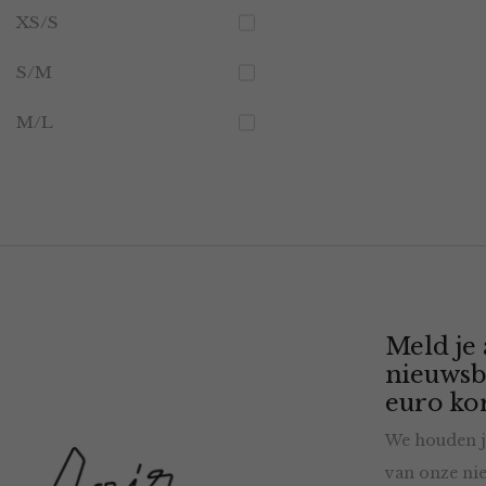
XS/S
S/M
M/L
Meld je
nieuwsb
euro kor
We houden j
van onze nie