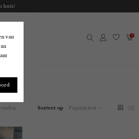
 huis!
0
en van
van
vant
oord
vonden
Sorteer op
Populariteit