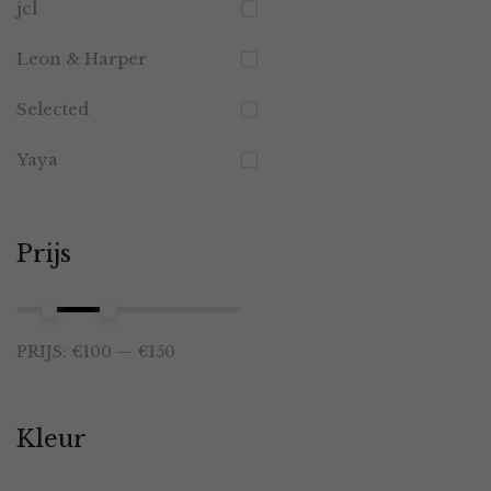
jcl
Leon & Harper
Selected
Yaya
Prijs
Min.
Max.
PRIJS:
€100
—
€150
prijs
prijs
Kleur