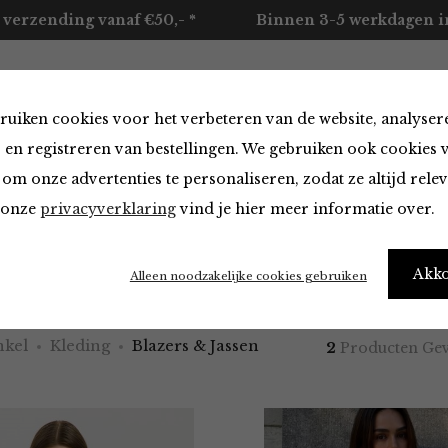
 verzending vanaf €50,- *
Binnen 3-5 werkdagen in
ruiken cookies voor het verbeteren van de website, analyser
ccessoires
Merken
Over ons
Contact
 en registreren van bestellingen. We gebruiken ook cookies 
om onze advertenties te personaliseren, zodat ze altijd rele
n onze
privacyverklaring
vind je hier meer informatie over.
 & Jassen
Akk
Alleen noodzakelijke cookies gebruiken
kel
Kleding
Blazers & Jassen
2
Producten Ge