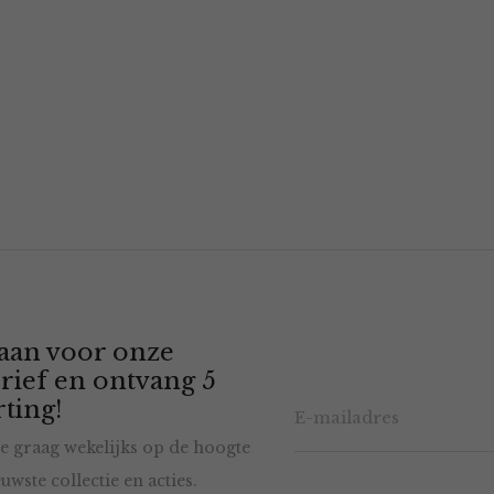
 aan voor onze
rief en ontvang 5
ting!
e graag wekelijks op de hoogte
uwste collectie en acties.