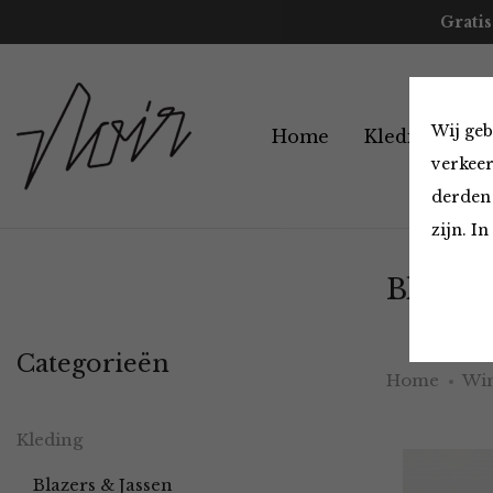
Gratis
Wij geb
Home
Kleding
A
verkeer
derden 
zijn. I
Blazers
Categorieën
Home
Win
Kleding
Blazers & Jassen