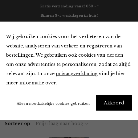
Gratis verzending vanaf €50,- *
Binnen 3-5 werkdagen in huis!
0
Wij gebruiken cookies voor het verbeteren van de
website, analyseren van verkeer en registreren van
bestellingen. We gebruiken ook cookies van derden
Blazers & Jassen
om onze advertenties te personaliseren, zodat ze altijd
relevant zijn. In onze
privacyverklaring
vind je hier
Filter
meer informatie over.
Akkoord
Home
Winkel
Kleding
Blazers & Jassen
Alleen noodzakelijke cookies gebruiken
Sorteer op
Prijs: laag naar hoog