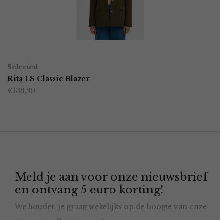
kan
gekozen
worden
OPTIES SELECTEREN
Dit
op
Selected
product
Rita LS Classic Blazer
de
€
139,99
heeft
productpagina
meerdere
variaties.
Deze
optie
Meld je aan voor onze nieuwsbrief
kan
en ontvang 5 euro korting!
gekozen
We houden je graag wekelijks op de hoogte van onze
worden