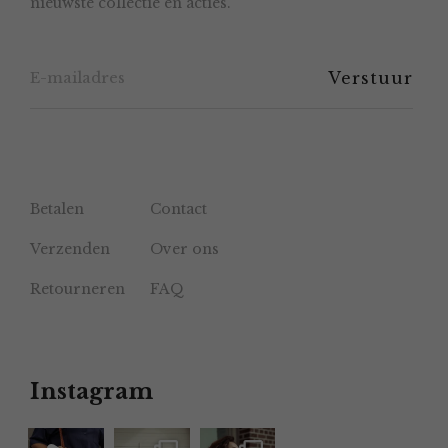
nieuwste collectie en acties.
op
de
productpagina
Betalen
Contact
Verzenden
Over ons
Retourneren
FAQ
Instagram