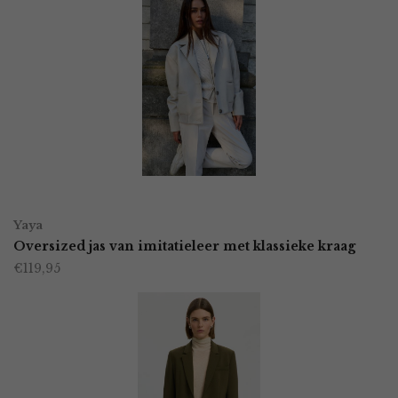
OPTIES SELECTEREN
Dit
Yaya
product
Oversized jas van imitatieleer met klassieke kraag
€
119,95
heeft
meerdere
variaties.
Deze
optie