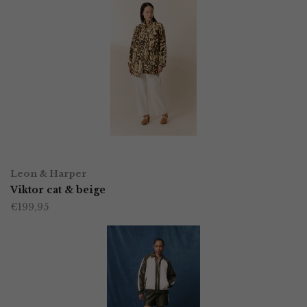
OPTIES SELECTEREN
Dit
Leon & Harper
product
Viktor cat & beige
€
199,95
heeft
meerdere
variaties.
Deze
optie