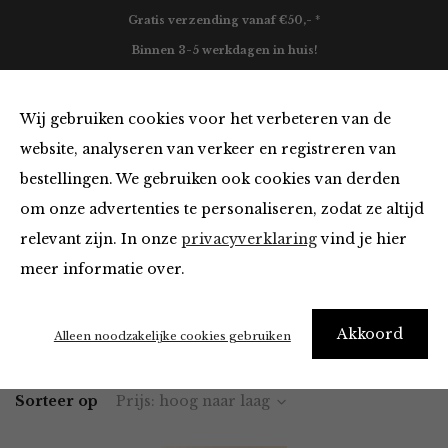
Gratis verzending vanaf €50,- *
Binnen 3-5 werkdagen in huis!
0
Wij gebruiken cookies voor het verbeteren van de
website, analyseren van verkeer en registreren van
bestellingen. We gebruiken ook cookies van derden
Blazers & Jassen
om onze advertenties te personaliseren, zodat ze altijd
relevant zijn. In onze
privacyverklaring
vind je hier
Filter
meer informatie over.
Akkoord
Home
Winkel
Kleding
Blazers & Jassen
Alleen noodzakelijke cookies gebruiken
Sorteer op
Prijs: hoog naar laag