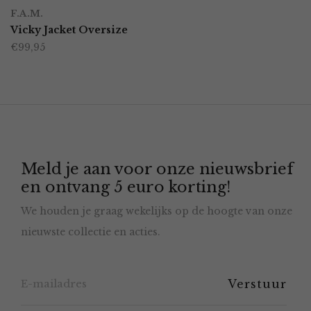
Dit
op
F.A.M.
product
Vicky Jacket Oversize
de
€
99,95
heeft
productpagina
meerdere
variaties.
Deze
optie
Meld je aan voor onze nieuwsbrief
kan
en ontvang 5 euro korting!
gekozen
We houden je graag wekelijks op de hoogte van onze
worden
nieuwste collectie en acties.
op
de
productpagina