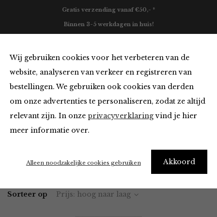
Gratis verzending vanaf €50,- *
Binnen 3-5 werkdagen in huis!
0
Wij gebruiken cookies voor het verbeteren van de
website, analyseren van verkeer en registreren van
bestellingen. We gebruiken ook cookies van derden
Blazers & Jassen
om onze advertenties te personaliseren, zodat ze altijd
relevant zijn. In onze
privacyverklaring
vind je hier
Filter
meer informatie over.
Akkoord
Home
Winkel
Kleding
Blazers & Jassen
Alleen noodzakelijke cookies gebruiken
Sorteer op
Prijs: hoog naar laag