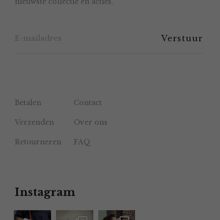
nieuwste collectie en acties.
op
de
productpagina
Betalen
Contact
Verzenden
Over ons
Retourneren
FAQ
Instagram