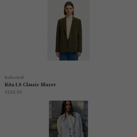
OPTIES SELECTEREN
Dit
Selected
product
Rita LS Classic Blazer
€
139,99
heeft
meerdere
variaties.
Deze
optie