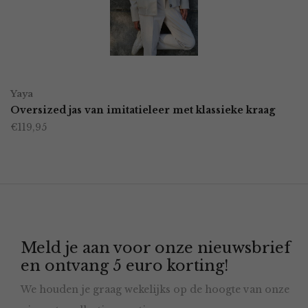
kan
gekozen
worden
OPTIES SELECTEREN
Dit
op
Yaya
product
Oversized jas van imitatieleer met klassieke kraag
de
€
119,95
heeft
productpagina
meerdere
variaties.
Deze
optie
Meld je aan voor onze nieuwsbrief
kan
en ontvang 5 euro korting!
gekozen
We houden je graag wekelijks op de hoogte van onze
worden