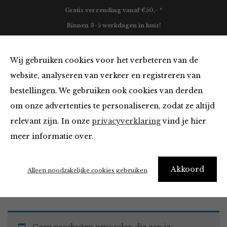
Gratis verzending vanaf €50,- *
Binnen 3-5 werkdagen in huis!
0
Wij gebruiken cookies voor het verbeteren van de
website, analyseren van verkeer en registreren van
bestellingen. We gebruiken ook cookies van derden
Broeken en Jumpsuits
om onze advertenties te personaliseren, zodat ze altijd
relevant zijn. In onze
privacyverklaring
vind je hier
Filter
meer informatie over.
Akkoord
Home
Winkel
Kleding
Broeken en Jumpsuits
Alleen noodzakelijke cookies gebruiken