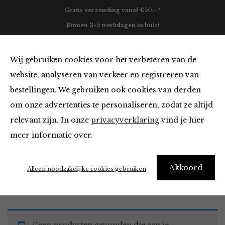
Gratis verzending vanaf €50,- *
Binnen 3-5 werkdagen in huis!
0
Wij gebruiken cookies voor het verbeteren van de
website, analyseren van verkeer en registreren van
bestellingen. We gebruiken ook cookies van derden
Broeken en Jumpsuits
om onze advertenties te personaliseren, zodat ze altijd
relevant zijn. In onze
privacyverklaring
vind je hier
Filter
meer informatie over.
Akkoord
Home
Winkel
Kleding
Broeken en Jumpsuits
Alleen noodzakelijke cookies gebruiken