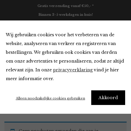
Gratis verzending vanaf €50,- *
Binnen 3-5 werkdagen in huis!
0
Wij gebruiken cookies voor het verbeteren van de
website, analyseren van verkeer en registreren van
bestellingen. We gebruiken ook cookies van derden
Broeken en Jumpsuits
om onze advertenties te personaliseren, zodat ze altijd
relevant zijn. In onze
privacyverklaring
vind je hier
Filter
meer informatie over.
Akkoord
Home
Winkel
Kleding
Broeken en Jumpsuits
Alleen noodzakelijke cookies gebruiken