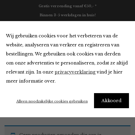
Gratis verzending vanaf €50,- *
Binnen 3-5 werkdagen in huis!
0
Wij gebruiken cookies voor het verbeteren van de
website, analyseren van verkeer en registreren van
bestellingen. We gebruiken ook cookies van derden
Broeken en Jumpsuits
om onze advertenties te personaliseren, zodat ze altijd
relevant zijn. In onze
privacyverklaring
vind je hier
Filter
meer informatie over.
Akkoord
Home
Winkel
Kleding
Broeken en Jumpsuits
Alleen noodzakelijke cookies gebruiken