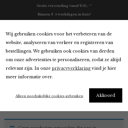
Gratis verzending vanaf €50,- *
Binnen 3-5 werkdagen in huis!
0
Wij gebruiken cookies voor het verbeteren van de
website, analyseren van verkeer en registreren van
bestellingen. We gebruiken ook cookies van derden
Broeken en Jumpsuits
om onze advertenties te personaliseren, zodat ze altijd
relevant zijn. In onze
privacyverklaring
vind je hier
Filter
meer informatie over.
Akkoord
Home
Winkel
Kleding
Broeken en Jumpsuits
Alleen noodzakelijke cookies gebruiken