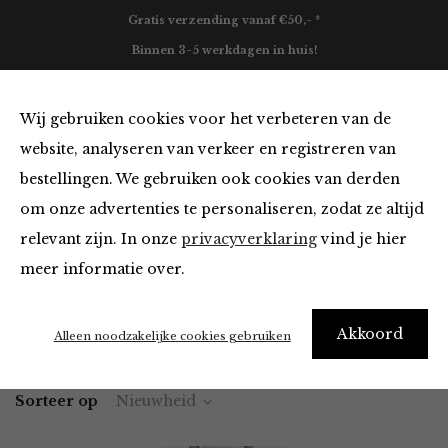
Gratis verzending vanaf €50,- *
Binnen 3-5 werkdagen in huis!
0
Wij gebruiken cookies voor het verbeteren van de
website, analyseren van verkeer en registreren van
bestellingen. We gebruiken ook cookies van derden
Broeken en Jumpsuits
om onze advertenties te personaliseren, zodat ze altijd
relevant zijn. In onze
privacyverklaring
vind je hier
Filter
meer informatie over.
Akkoord
Home
Winkel
Kleding
Broeken en Jumpsuits
Alleen noodzakelijke cookies gebruiken
Sorteer op
Nieuwheid