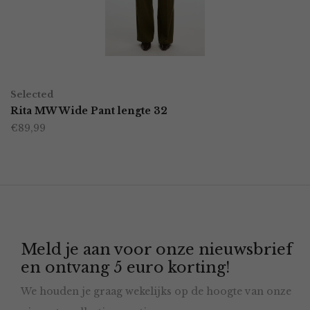
kan
gekozen
worden
OPTIES SELECTEREN
Dit
op
Selected
product
Rita MW Wide Pant lengte 32
de
€
89,99
heeft
productpagina
meerdere
variaties.
Deze
optie
Meld je aan voor onze nieuwsbrief
kan
en ontvang 5 euro korting!
gekozen
We houden je graag wekelijks op de hoogte van onze
worden