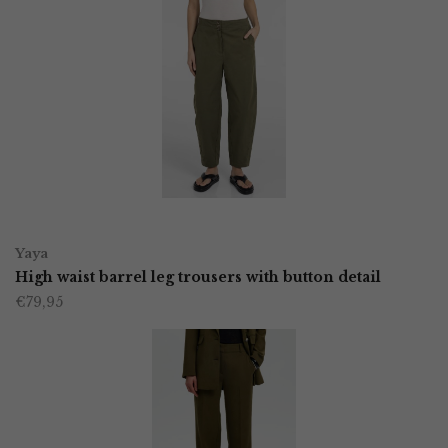
OPTIES SELECTEREN
Dit
Yaya
product
High waist barrel leg trousers with button detail
€
79,95
heeft
meerdere
variaties.
Deze
optie