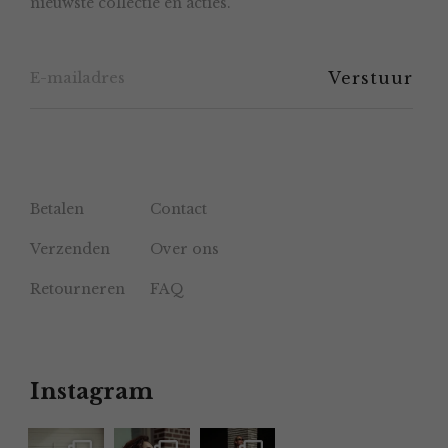
nieuwste collectie en acties.
op
de
productpagina
Betalen
Contact
Verzenden
Over ons
Retourneren
FAQ
Instagram