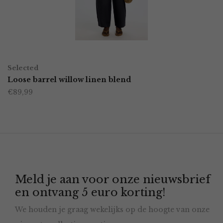
kan
gekozen
worden
OPTIES SELECTEREN
Dit
op
Selected
product
Loose barrel willow linen blend
de
€
89,99
heeft
productpagina
meerdere
variaties.
Deze
optie
Meld je aan voor onze nieuwsbrief
kan
en ontvang 5 euro korting!
gekozen
We houden je graag wekelijks op de hoogte van onze
worden