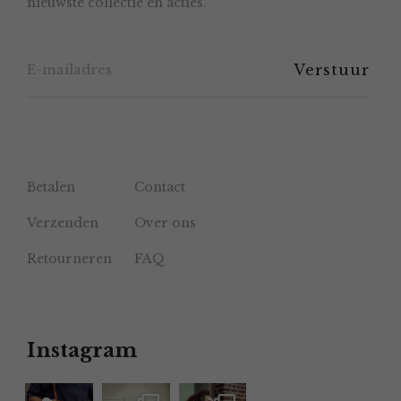
nieuwste collectie en acties.
op
de
productpagina
Betalen
Contact
Verzenden
Over ons
Retourneren
FAQ
Instagram