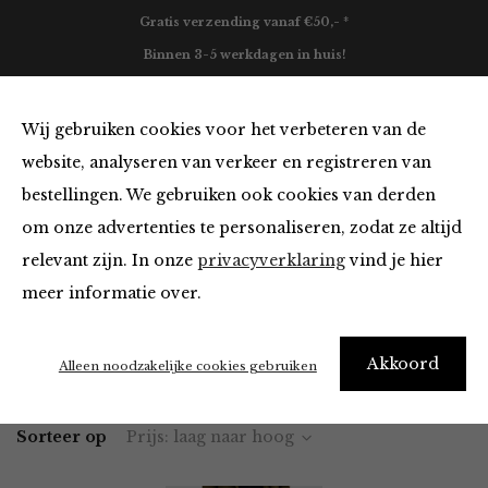
Gratis verzending vanaf €50,- *
Binnen 3-5 werkdagen in huis!
0
Wij gebruiken cookies voor het verbeteren van de
website, analyseren van verkeer en registreren van
bestellingen. We gebruiken ook cookies van derden
Broeken en Jumpsuits
om onze advertenties te personaliseren, zodat ze altijd
relevant zijn. In onze
privacyverklaring
vind je hier
Filter
meer informatie over.
Akkoord
Home
Winkel
Kleding
Broeken en Jumpsuits
Alleen noodzakelijke cookies gebruiken
Sorteer op
Prijs: laag naar hoog