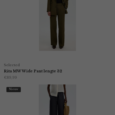
OPTIES SELECTEREN
Dit
Selected
product
Rita MW Wide Pant lengte 32
€
89,99
heeft
meerdere
Nieuw
variaties.
Deze
optie