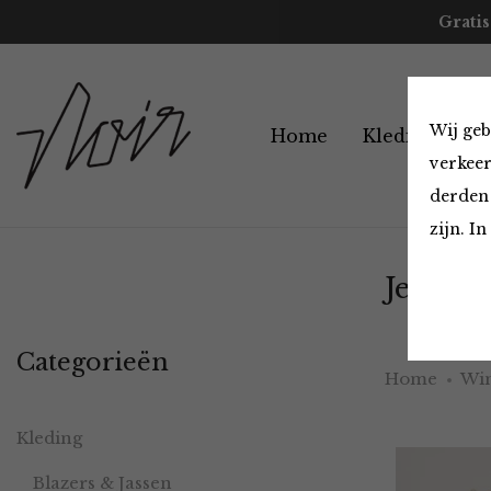
Gratis
Wij geb
Home
Kleding
A
verkeer
derden 
zijn. I
Jeans
Categorieën
Home
Win
Kleding
Blazers & Jassen