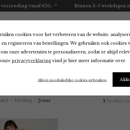
 verzending vanaf €50,- *
Binnen 3-5 werkdagen in
ruiken cookies voor het verbeteren van de website, analyser
ccessoires
Merken
Over ons
Contact
 en registreren van bestellingen. We gebruiken ook cookies 
om onze advertenties te personaliseren, zodat ze altijd rele
n onze
privacyverklaring
vind je hier meer informatie over.
Akk
Alleen noodzakelijke cookies gebruiken
kel
Kleding
Jeans
1
Product G