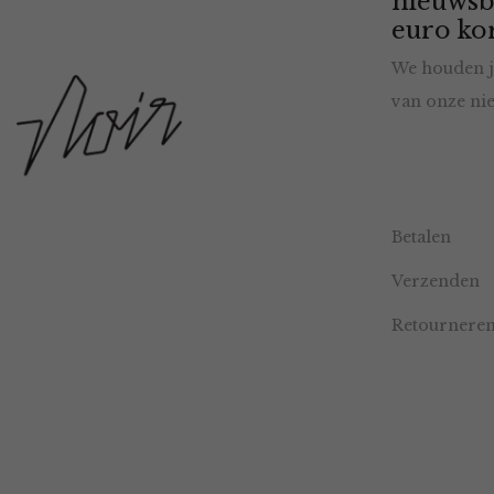
nieuwsb
euro kor
We houden j
van onze nie
Betalen
Verzenden
Retournere