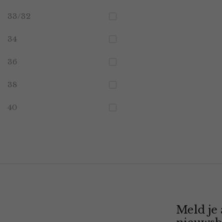
33/32
34
36
38
40
Meld je