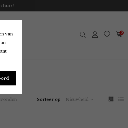
 huis!
0
en van
van
vant
oord
evonden
Sorteer op
Nieuwheid