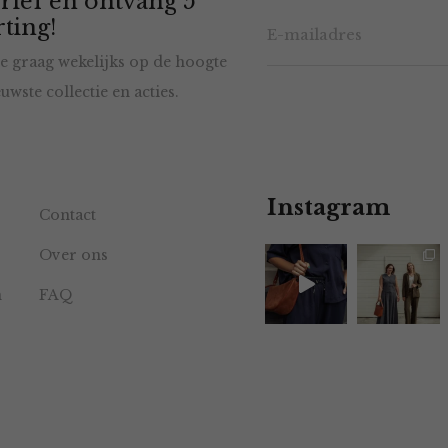
rief en ontvang 5
ting!
e graag wekelijks op de hoogte
uwste collectie en acties.
Instagram
Contact
Over ons
n
FAQ