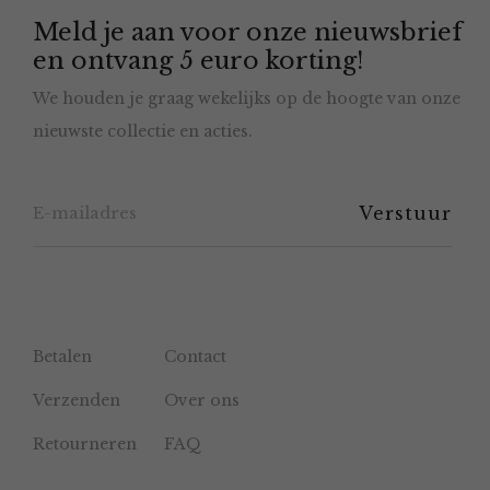
Meld je aan voor onze nieuwsbrief
kan
en ontvang 5 euro korting!
gekozen
We houden je graag wekelijks op de hoogte van onze
worden
nieuwste collectie en acties.
op
de
productpagina
Betalen
Contact
Verzenden
Over ons
Retourneren
FAQ