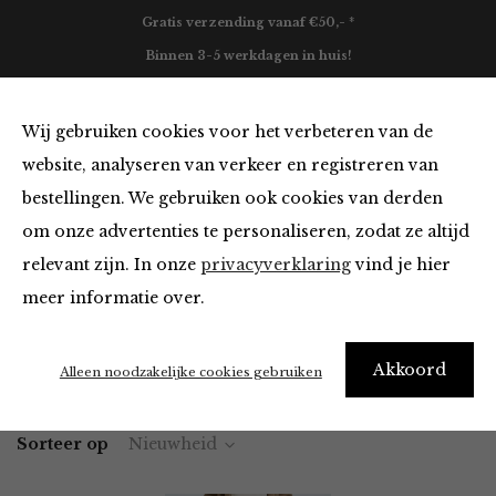
Gratis verzending vanaf €50,- *
Binnen 3-5 werkdagen in huis!
0
Wij gebruiken cookies voor het verbeteren van de
website, analyseren van verkeer en registreren van
bestellingen. We gebruiken ook cookies van derden
Jeans
om onze advertenties te personaliseren, zodat ze altijd
relevant zijn. In onze
privacyverklaring
vind je hier
Filter
meer informatie over.
Akkoord
Home
Winkel
Kleding
Jeans
Alleen noodzakelijke cookies gebruiken
Sorteer op
Nieuwheid