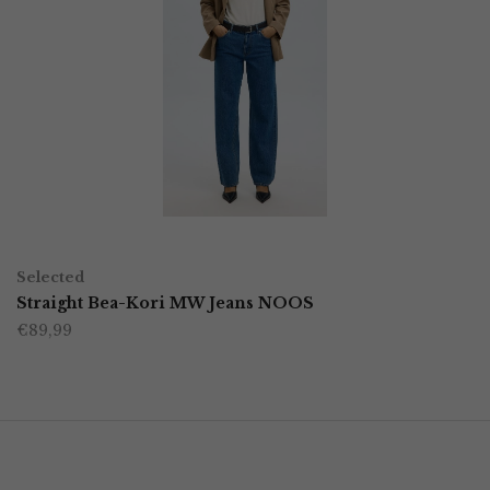
OPTIES SELECTEREN
Dit
Selected
product
Straight Bea-Kori MW Jeans NOOS
€
89,99
heeft
meerdere
variaties.
Deze
optie