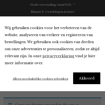
Gratis verzending vanaf €50,- *
Binnen 3-5 werkdagen in huis!
0
Wij gebruiken cookies voor het verbeteren van de
website, analyseren van verkeer en registreren van
bestellingen. We gebruiken ook cookies van derden
Jurken en Rokken
om onze advertenties te personaliseren, zodat ze altijd
relevant zijn. In onze
privacyverklaring
vind je hier
Filter
meer informatie over.
Akkoord
Home
Winkel
Kleding
Jurken en Rokken
Alleen noodzakelijke cookies gebruiken